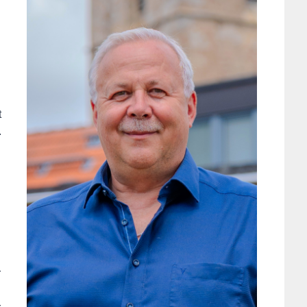
t
.
r