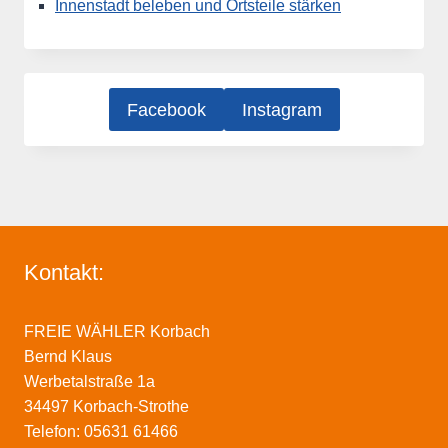
Innenstadt beleben und Ortsteile stärken
Facebook
Instagram
Kontakt:
FREIE WÄHLER Korbach
Bernd Klaus
Werbetalstraße 1a
34497 Korbach-Strothe
Telefon: 05631 61466